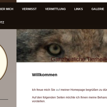
BER MICH
VERMISST
VERMITTLUNG
LINKS
GALERIE
UTZ
Ganzheitliche Tierhei
Willkommen
Ich freue mich Sie
auf
meiner Homepage begrüßen zu dür
Auf den folgenden Seiten möchte ich Ihnen meine Beha
vorstellen.