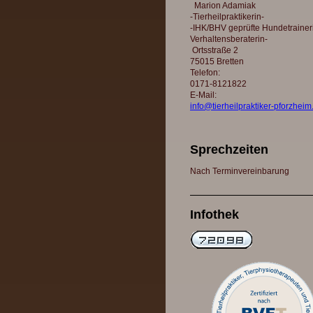
Marion Adamiak
-Tierheilpraktikerin-
-IHK/BHV geprüfte Hundetrainer
Verhaltensberaterin-
Ortsstraße 2
75015 Bretten
Telefon:
0171-8121822
E-Mail:
info@tierheilpraktiker-pforzheim
Sprechzeiten
Nach Terminvereinbarung
Infothek